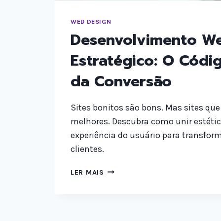
WEB DESIGN
Desenvolvimento W
Estratégico: O Códi
da Conversão
Sites bonitos são bons. Mas sites qu
melhores. Descubra como unir estétic
experiência do usuário para transfor
clientes.
DESENVOLVIMENTO
LER MAIS
WEB
ESTRATÉGICO:
O
CÓDIGO