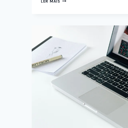
LER MAIS
ÁGEIS:
MAIS
ENTREGA,
MENOS
ENROLAÇÃO