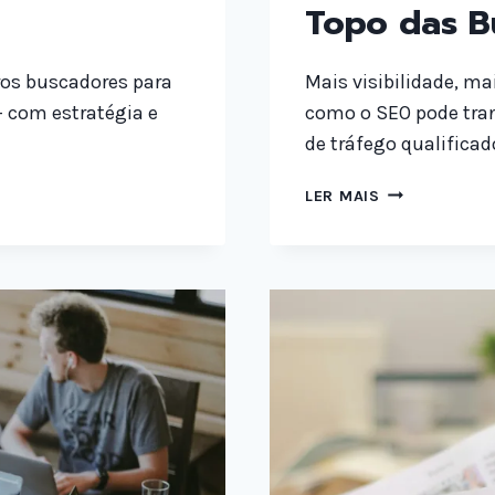
Topo das B
os buscadores para
Mais visibilidade, ma
— com estratégia e
como o SEO pode tra
de tráfego qualificad
COMO
LER MAIS
COLOCAR
SUA
MARCA
NO
TOPO
DAS
BUSCAS