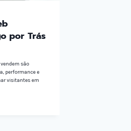
eb
go por Trás
e vendem são
a, performance e
mar visitantes em