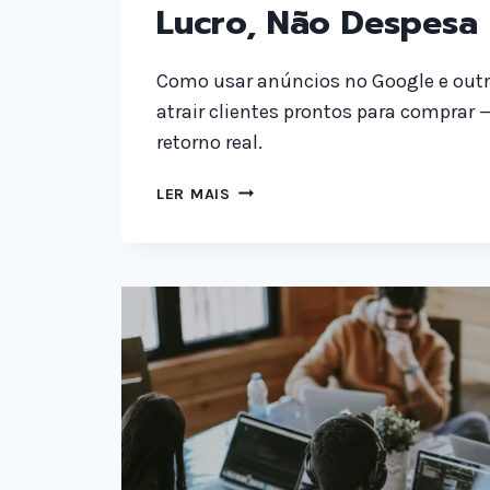
Lucro, Não Despesa
Como usar anúncios no Google e outr
atrair clientes prontos para comprar 
retorno real.
SEM:
LER MAIS
TRÁFEGO
PAGO
QUE
GERA
LUCRO,
NÃO
DESPESA