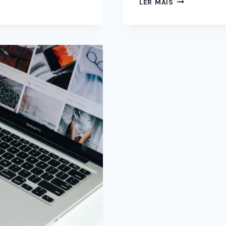
LER MAIS
DIGITAL
QUE
VENDE:
ESTRATÉGIA,
DADOS
E
AÇÃO