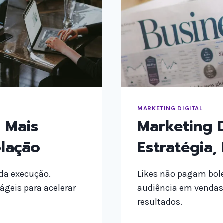
MARKETING DIGITAL
 Mais
Marketing D
olação
Estratégia,
 da execução.
Likes não pagam bol
geis para acelerar
audiência em vendas 
resultados.
MARKETING