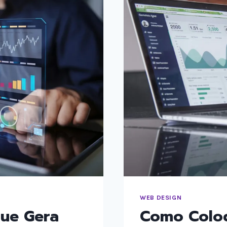
WEB DESIGN
que Gera
Como Coloc